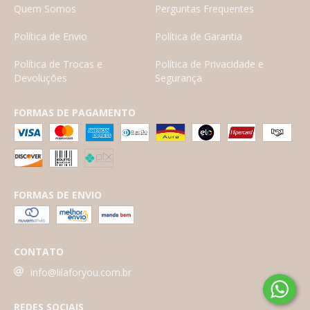
Quem Somos
Perguntas Frequentes
Política de Envio
Política de Garantia
Política de Trocas e
Política de Privacidade e
Devoluções
Segurança
FORMAS DE PAGAMENTO
FORMAS DE ENVIO
CONTATO
info@lilaforyou.com.br
REDES SOCIAIS