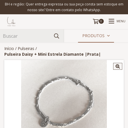
BH e região: Quer entrega expressa ou sua peça consta sem estoque em
nosso site? Entre em contato pelo WhatsApp.
MENU
0
PRODUTOS
Início
/
Pulseiras
/
Pulseira Daisy + Mini Estrela Diamante |Prata|