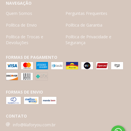
NAVEGAÇÃO
Quem Somos
Perguntas Frequentes
Política de Envio
Política de Garantia
Política de Trocas e
Política de Privacidade e
Devoluções
Segurança
FORMAS DE PAGAMENTO
FORMAS DE ENVIO
CONTATO
info@lilaforyou.com.br