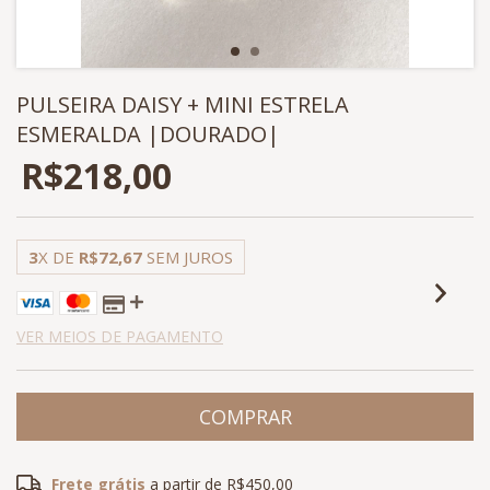
PULSEIRA DAISY + MINI ESTRELA
ESMERALDA |DOURADO|
R$218,00
3
X DE
R$72,67
SEM JUROS
VER MEIOS DE PAGAMENTO
Frete grátis
a partir de
R$450,00
Frete grátis
R$450,00