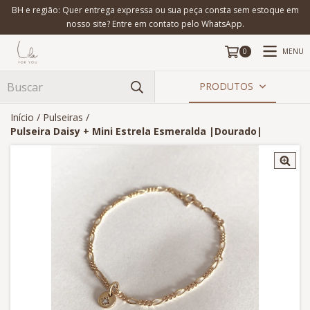
BH e região: Quer entrega expressa ou sua peça consta sem estoque em
nosso site? Entre em contato pelo WhatsApp.
MENU
0
PRODUTOS
Início
/
Pulseiras
/
Pulseira Daisy + Mini Estrela Esmeralda |Dourado|