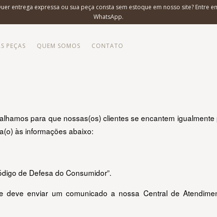
Quer entrega expressa ou sua peça consta sem estoque em nosso site? Entre e
WhatsApp.
S PEÇAS
QUEM SOMOS
CONTATO
lhamos para que nossas(os) clientes se encantem igualmente po
ta(o) às informações abaixo:
Código de Defesa do Consumidor”.