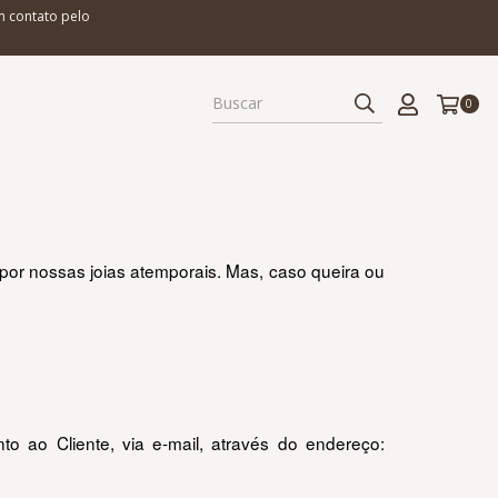
m contato pelo
0
r nossas joias atemporais. Mas, caso queira ou 
Em casos de trocas ou devoluções, a(o) cliente deve enviar um comunicado a nossa Central de Atendimento ao Cliente, via e-mail, através do endereço: 