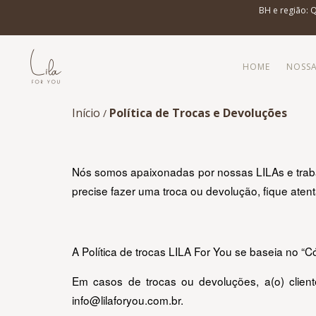
BH e região: 
HOME
NOSSA
Início
Política de Trocas e Devoluções
/
Nós somos apaixonadas por nossas LILAs e traba
precise fazer uma troca ou devolução, fique aten
A Política de trocas LILA For You se baseia no “
info@lilaforyou.com.br
.