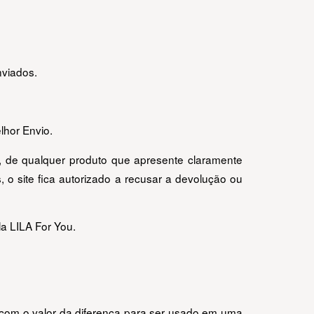
nviados.
lhor Envio.
, de qualquer produto que apresente claramente 
o site fica autorizado a recusar a devolução ou 
a LILA For You.
 com o valor da diferença para ser usado em uma 