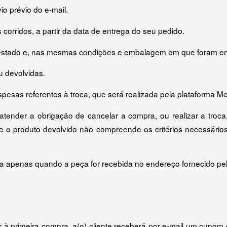
o prévio do e-mail.
corridos, a partir da data de entrega do seu pedido.
o estado e, nas mesmas condições e embalagem em que foram e
 devolvidas.
spesas referentes à troca, que será realizada pela plataforma Me
tender a obrigação de cancelar a compra, ou realizar a troca
 o produto devolvido não compreende os critérios necessários, 
a apenas quando a peça for recebida no endereço fornecido pel
or à primeira compra, a(o) cliente receberá por e-mail um cupom