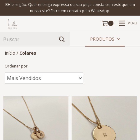
BH e região: Quer entrega expressa ou sua peça consta sem estoque em
nosso site? Entre em contato pelo WhatsApp.
MENU
0
PRODUTOS
Início
/
Colares
Ordenar por: