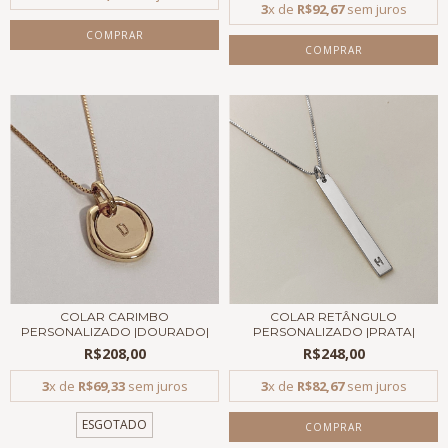
3
x de
R$92,67
sem juros
COMPRAR
COMPRAR
COLAR CARIMBO
COLAR RETÂNGULO
PERSONALIZADO |DOURADO|
PERSONALIZADO |PRATA|
R$208,00
R$248,00
3
x de
R$69,33
sem juros
3
x de
R$82,67
sem juros
ESGOTADO
COMPRAR