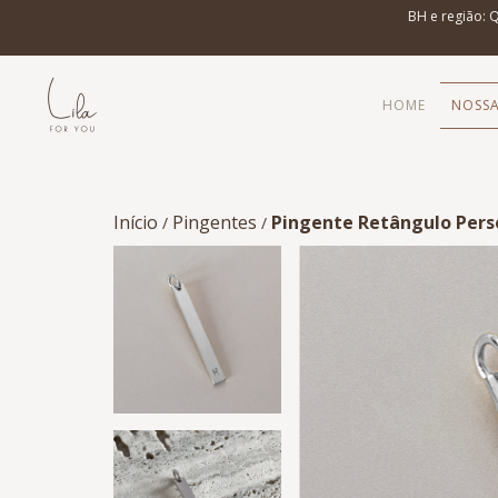
BH e região: 
HOME
NOSSA
Início
Pingentes
Pingente Retângulo Pers
/
/