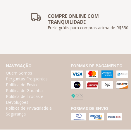
COMPRE ONLINE COM
TRANQUILIDADE
Frete grátis para compras acima de R$350
NAVEGAÇÃO
FORMAS DE PAGAMENTO
Quem Somos
Perguntas Frequentes
Política de Envio
Política de Garantia
Política de Trocas e
Devoluções
Política de Privacidade e
FORMAS DE ENVIO
Segurança