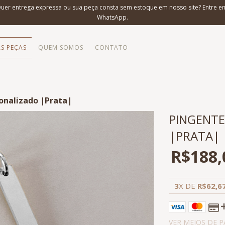
Quer entrega expressa ou sua peça consta sem estoque em nosso site? Entre e
WhatsApp.
S PEÇAS
QUEM SOMOS
CONTATO
onalizado |Prata|
PINGENT
|PRATA|
R$188,
3
X DE
R$62,6
VER MEIOS DE 