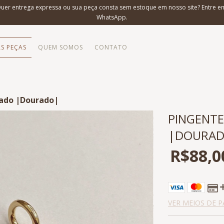
Quer entrega expressa ou sua peça consta sem estoque em nosso site? Entre e
WhatsApp.
S PEÇAS
QUEM SOMOS
CONTATO
zado |Dourado|
PINGENTE
|DOURA
R$88,0
VER MEIOS DE 