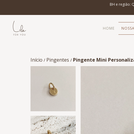
BH e região: 
HOME
NOSSA
Início
Pingentes
Pingente Mini Personali
/
/