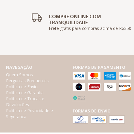
COMPRE ONLINE COM
TRANQUILIDADE
Frete grátis para compras acima de R$350
NAVEGAÇÃO
FORMAS DE PAGAMENTO
Quem Somos
Perguntas Frequentes
Política de Envio
Política de Garantia
Política de Trocas e
Devoluções
Política de Privacidade e
FORMAS DE ENVIO
Segurança