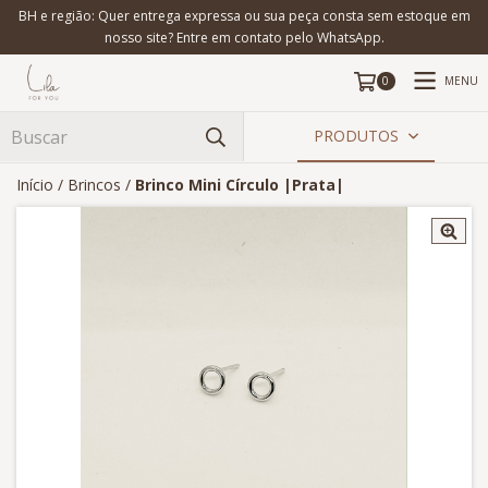
BH e região: Quer entrega expressa ou sua peça consta sem estoque em
nosso site? Entre em contato pelo WhatsApp.
MENU
0
PRODUTOS
Início
/
Brincos
/
Brinco Mini Círculo |Prata|