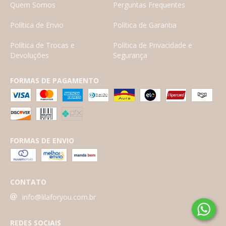
Quem Somos
Perguntas Frequentes
Política de Envio
Política de Garantia
Política de Trocas e
Política de Privacidade e
Devoluções
Segurança
FORMAS DE PAGAMENTO
FORMAS DE ENVIO
CONTATO
info@lilaforyou.com.br
REDES SOCIAIS