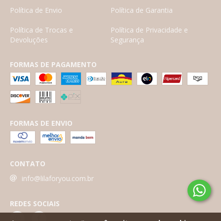
Política de Envio
Política de Garantia
Política de Trocas e
Política de Privacidade e
Devoluções
Segurança
FORMAS DE PAGAMENTO
FORMAS DE ENVIO
CONTATO
info@lilaforyou.com.br
REDES SOCIAIS