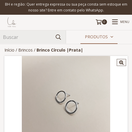
BH e região: Quer entrega expressa ou sua peça consta sem estoque em
nosso site? Entre em contato pelo WhatsApp.
MENU
0
PRODUTOS
Início
/
Brincos
/
Brinco Círculo |Prata|