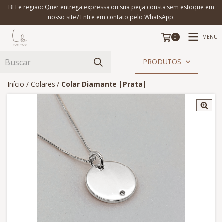
BH e região: Quer entrega expressa ou sua peça consta sem estoque em
nosso site? Entre em contato pelo WhatsApp.
MENU
0
PRODUTOS
Início
/
Colares
/
Colar Diamante |Prata|