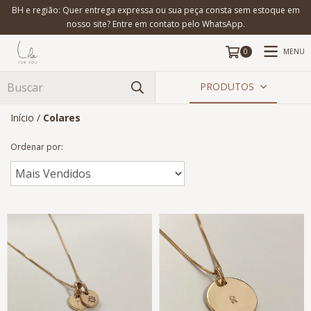
BH e região: Quer entrega expressa ou sua peça consta sem estoque em
nosso site? Entre em contato pelo WhatsApp.
MENU
0
PRODUTOS
Início
/
Colares
Ordenar por: