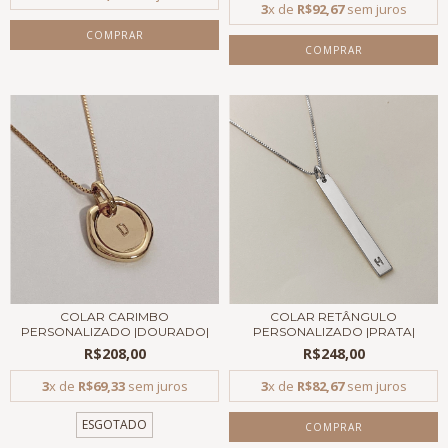
3
x de
R$92,67
sem juros
COMPRAR
COMPRAR
COLAR CARIMBO
COLAR RETÂNGULO
PERSONALIZADO |DOURADO|
PERSONALIZADO |PRATA|
R$208,00
R$248,00
3
x de
R$69,33
sem juros
3
x de
R$82,67
sem juros
ESGOTADO
COMPRAR